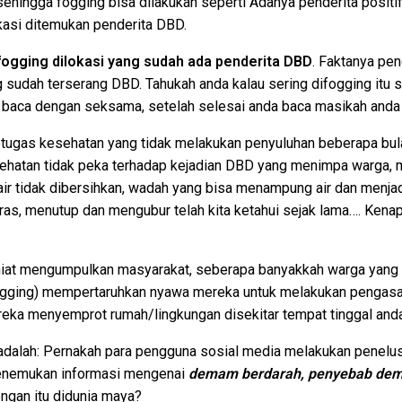
hingga fogging bisa dilakukan seperti Adanya penderita positi
kasi ditemukan penderita DBD.
ogging dilokasi yang sudah ada penderita DBD
. Faktanya pe
g sudah terserang DBD. Tahukah anda kalau sering difogging itu
a baca dengan seksama, setelah selesai anda baca masikah anda
etugas kesehatan yang tidak melakukan penyuluhan beberapa bu
hatan tidak peka terhadap kejadian DBD yang menimpa warga, mu
 air tidak dibersihkan, wadah yang bisa menampung air dan men
uras, menutup dan mengubur telah kita ketahui sejak lama…. Ken
niat mengumpulkan masyarakat, seberapa banyakkah warga yang
 fogging) mempertaruhkan nyawa mereka untuk melakukan penga
reka menyemprot rumah/lingkungan disekitar tempat tinggal and
 adalah: Pernakah para pengguna sosial media melakukan penel
menemukan informasi mengenai
demam berdarah, penyebab dem
ngan itu didunia maya?