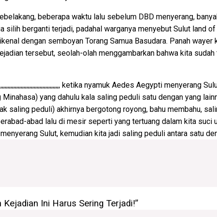
at kebelakang, beberapa waktu lalu sebelum DBD menyerang, banya
silih berganti terjadi, padahal warganya menyebut Sulut land of 
g dikenal dengan semboyan Torang Samua Basudara. Panah wayer 
kejadian tersebut, seolah-olah menggambarkan bahwa kita sudah ti
,,,,,,,,,,,,,,,,,,,,,,,,,,,,,,,,,,,,,,,,,,,,,,,,,,,,,,,,,,,,,,,,,,,,,,,,,,,,,,,,, ketika nyamuk Ae
Minahasa) yang dahulu kala saling peduli satu dengan yang lain
idak saling peduli) akhirnya bergotong royong, bahu membahu, s
erabad-abad lalu di mesir seperti yang tertuang dalam kita suci u
enyerang Sulut, kemudian kita jadi saling peduli antara satu de
ejadian Ini Harus Sering Terjadi!”