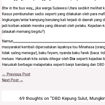
Btw in the bus way,,, jika warga Sulawesi Utara sedikit melih
Kasus pembunuhan sadis seperti yang dilakukan oleh para mafia 
lingkungan/antar kampung berulang kali terjadi di daerah yan
jadi korban adalah mereka yang dikenali oleh pelaku. Kejadian-
(ataukah memang begitu?).
Namun,,,,,,,,,,,,,,,,,,,,,,,,,,,,,,,,,,,,,,,,,,,,,,,,,,,,,,,,,,,,,,,,,,,,,,,,,,,,,,,,,,,,,,,,,,,
masyarakat kembali dipersatukan layaknya tou Minahasa (orang 
tidak saling menegur), baku feyem, nyanda baku farek (baca: t
meluas. Haruskah kita selalu ditegur oleh
Dia
seperti kejadian b
Haruskah berbagai malapetaka seperti banjir bandang dan DBD m
←
Previous Post
Next Post
→
69 thoughts on “DBD Kepung Sulut, Mungkin K