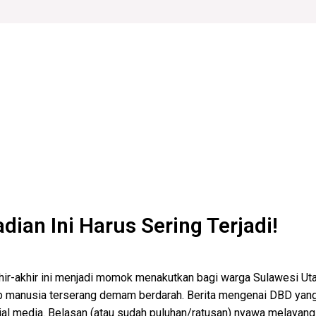
ian Ini Harus Sering Terjadi!
khir-akhir ini menjadi momok menakutkan bagi warga Sulawesi U
manusia terserang demam berdarah. Berita mengenai DBD yang 
sial media. Belasan (atau sudah puluhan/ratusan) nyawa melayang