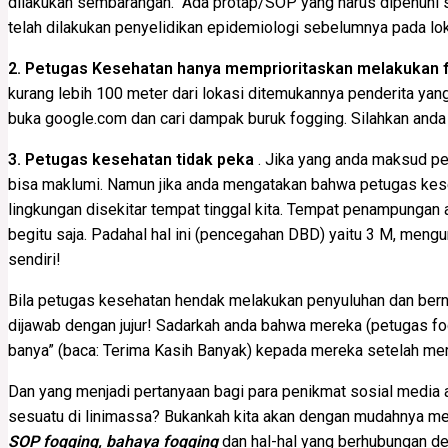
dilakukan sembarangan. Ada protap/SOP yang harus dipenuhi se
telah dilakukan penyelidikan epidemiologi sebelumnya pada lo
2. Petugas Kesehatan hanya memprioritaskan melakukan f
kurang lebih 100 meter dari lokasi ditemukannya penderita yan
buka google.com dan cari dampak buruk fogging. Silahkan and
3. Petugas kesehatan tidak peka
. Jika yang anda maksud p
bisa maklumi. Namun jika anda mengatakan bahwa petugas kese
lingkungan disekitar tempat tinggal kita. Tempat penampungan
begitu saja. Padahal hal ini (pencegahan DBD) yaitu 3 M, meng
sendiri!
Bila petugas kesehatan hendak melakukan penyuluhan dan ber
dijawab dengan jujur! Sadarkah anda bahwa mereka (petugas
banya” (baca: Terima Kasih Banyak) kepada mereka setelah me
Dan yang menjadi pertanyaan bagi para penikmat sosial media
sesuatu di linimassa? Bukankah kita akan dengan mudahnya 
SOP fogging, bahaya fogging
dan hal-hal yang berhubungan de