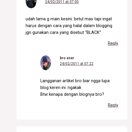
24/02/2011 at 07:00
udah lama g main kesini. betul mas tapi ingat
harus dengan cara yang halal dalam blogging
jgn gunakan cara yang disebut “BLACK”
Reply
bro eser
24/02/2011 at 07:22
Langganan artikel bro biar ngga lupa
blog keren ini :ngakak
Btw kenapa dengan blognya bro?
Reply