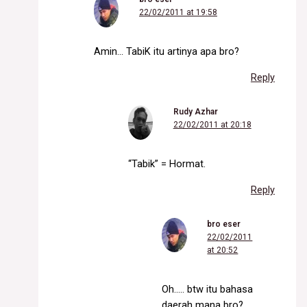
22/02/2011 at 19:58
Amin… TabiK itu artinya apa bro?
Reply
Rudy Azhar
22/02/2011 at 20:18
“Tabik” = Hormat.
Reply
bro eser
22/02/2011
at 20:52
Oh….. btw itu bahasa
daerah mana bro?