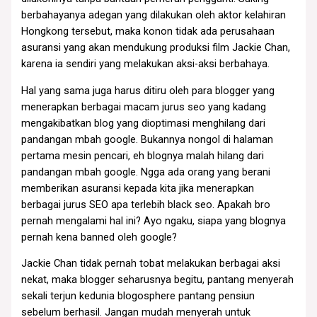
berbahayanya adegan yang dilakukan oleh aktor kelahiran
Hongkong tersebut, maka konon tidak ada perusahaan
asuransi yang akan mendukung produksi film Jackie Chan,
karena ia sendiri yang melakukan aksi-aksi berbahaya.
Hal yang sama juga harus ditiru oleh para blogger yang
menerapkan berbagai macam jurus seo yang kadang
mengakibatkan blog yang dioptimasi menghilang dari
pandangan mbah google. Bukannya nongol di halaman
pertama mesin pencari, eh blognya malah hilang dari
pandangan mbah google. Ngga ada orang yang berani
memberikan asuransi kepada kita jika menerapkan
berbagai jurus SEO apa terlebih black seo. Apakah bro
pernah mengalami hal ini? Ayo ngaku, siapa yang blognya
pernah kena banned oleh google?
Jackie Chan tidak pernah tobat melakukan berbagai aksi
nekat, maka blogger seharusnya begitu, pantang menyerah
sekali terjun kedunia blogosphere pantang pensiun
sebelum berhasil. Jangan mudah menyerah untuk