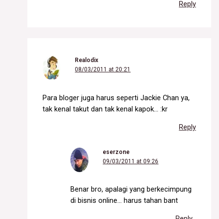
Reply
Realodix
08/03/2011 at 20:21
Para bloger juga harus seperti Jackie Chan ya,
tak kenal takut dan tak kenal kapok… :kr
Reply
eserzone
09/03/2011 at 09:26
Benar bro, apalagi yang berkecimpung
di bisnis online… harus tahan bant
Reply