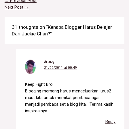
←
Previous Post
Next Post
→
31 thoughts on “Kenapa Blogger Harus Belajar
Dari Jackie Chan?”
dHaNy
21/02/2011 at 00:49
Keep Fight Bro..
Blogging memang harus mengeluarkan jurus2
maut kita untuk memikat pembaca agar
menjadi pembaca setia blog kita… Terima kasih
inspirasinya..
Reply