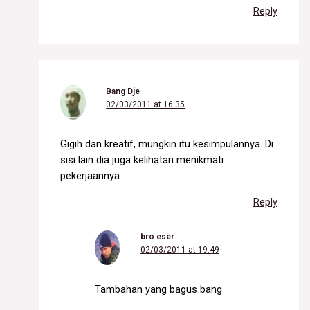
Reply
Bang Dje
02/03/2011 at 16:35
Gigih dan kreatif, mungkin itu kesimpulannya. Di
sisi lain dia juga kelihatan menikmati
pekerjaannya.
Reply
bro eser
02/03/2011 at 19:49
Tambahan yang bagus bang